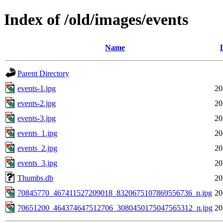
Index of /old/images/events
Name
Parent Directory
events-1.jpg
20
events-2.jpg
20
events-3.jpg
20
events_1.jpg
20
events_2.jpg
20
events_3.jpg
20
Thumbs.db
20
70845770_467411527209018_8320675107869556736_n.jpg
20
70651200_464374647512706_3080450175047565312_n.jpg
20