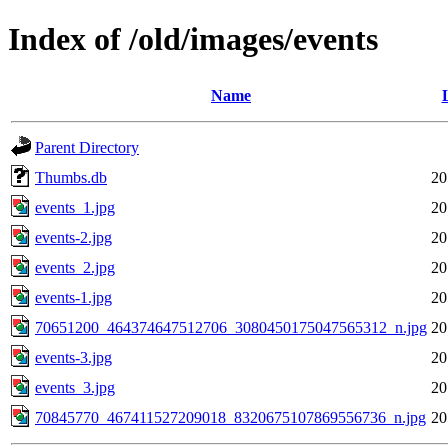
Index of /old/images/events
Name
Parent Directory
Thumbs.db
20
events_1.jpg
20
events-2.jpg
20
events_2.jpg
20
events-1.jpg
20
70651200_464374647512706_3080450175047565312_n.jpg
20
events-3.jpg
20
events_3.jpg
20
70845770_467411527209018_8320675107869556736_n.jpg
20